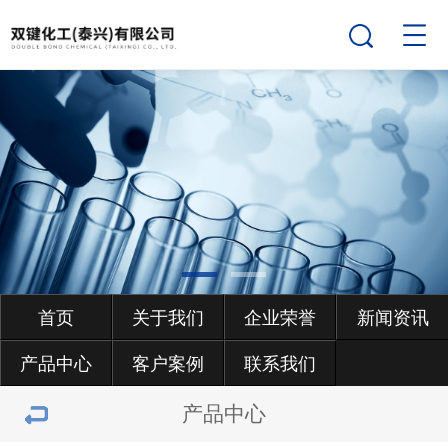
首页
关于我们
企业荣誉
新闻资讯
产品中心
客户案例
联系我们
产品中心